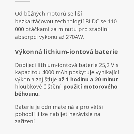
Od běžných motorů se liší
bezkartáčovou technologií BLDC se 110
000 otáčkami za minutu pro stabilní
absorpci výkonu až 270AW.
Výkonná lithium-iontová baterie
Dobíjecí lithium-iontová baterie 25,2 V s
kapacitou 4000 mAh poskytuje vynikající
výkon a zajišťuje
až 1 hodinu a 20 minut
hloubkové čištění,
použití motorového
běhounu.
Baterie je odnímatelná a pro větší
pohodlí ji lze nabíjet nezávisle na
zařízení.